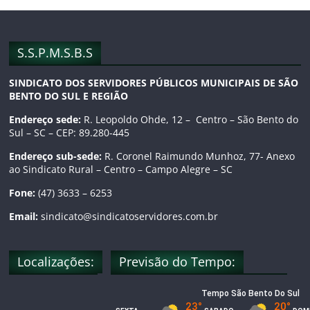
o
g
b
o
r
e
S.S.P.M.S.B.S
SINDICATO DOS SERVIDORES PÚBLICOS MUNICIPAIS DE SÃO
k
a
C
BENTO DO SUL E REGIÃO
m
h
Endereço sede:
R. Leopoldo Ohde, 12 – Centro – São Bento do
Sul – SC – CEP: 89.280-445
a
Endereço sub-sede:
R. Coronel Raimundo Munhoz, 77- Anexo
ao Sindicato Rural – Centro – Campo Alegre – SC
n
Fone:
(47) 3633 – 6253
n
Email:
sindicato@sindicatoservidores.com.br
e
Localizações:
Previsão do Tempo:
l