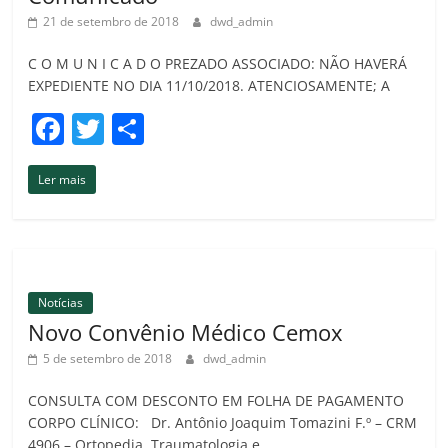
k
ar
21 de setembro de 2018
dwd_admin
C O M U N I C A D O PREZADO ASSOCIADO: NÃO HAVERÁ
EXPEDIENTE NO DIA 11/10/2018. ATENCIOSAMENTE; A
F
T
C
a
w
o
Ler mais
c
itt
m
e
er
p
b
ar
o
til
Notícias
o
h
Novo Convênio Médico Cemox
k
ar
5 de setembro de 2018
dwd_admin
CONSULTA COM DESCONTO EM FOLHA DE PAGAMENTO
CORPO CLÍNICO: Dr. Antônio Joaquim Tomazini F.º – CRM
4906 – Ortopedia, Traumatologia e