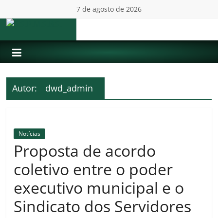
Pular
7 de agosto de 2026
para
o
S.S.P.M.S.B.S.
conteúdo
Autor:
dwd_admin
Notícias
Proposta de acordo
coletivo entre o poder
executivo municipal e o
Sindicato dos Servidores