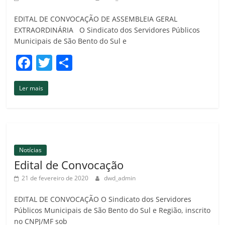
EDITAL DE CONVOCAÇÃO DE ASSEMBLEIA GERAL
EXTRAORDINÁRIA O Sindicato dos Servidores Públicos
Municipais de São Bento do Sul e
F
T
C
a
w
o
Ler mais
c
itt
m
e
er
p
b
ar
o
til
Notícias
o
h
Edital de Convocação
k
ar
21 de fevereiro de 2020
dwd_admin
EDITAL DE CONVOCAÇÃO O Sindicato dos Servidores
Públicos Municipais de São Bento do Sul e Região, inscrito
no CNPJ/MF sob