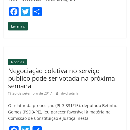
F
T
C
a
w
o
Ler mais
c
itt
m
e
er
p
b
ar
o
til
Notícias
o
h
Negociação coletiva no serviço
k
ar
público pode ser votada na próxima
semana
20 de setembro de 2017
dwd_admin
O relator da proposição (PL 3.831/15), deputado Betinho
Gomes (PSDB-PE), leu parecer favorável à matéria na
Comissão de Constituição e Justiça, nesta