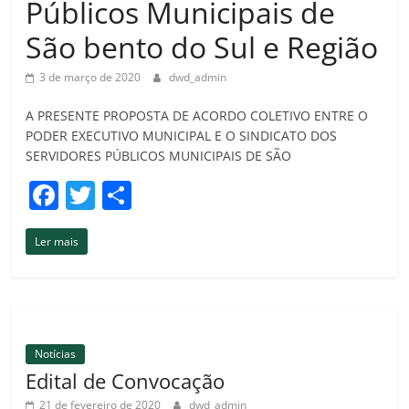
Públicos Municipais de
São bento do Sul e Região
3 de março de 2020
dwd_admin
A PRESENTE PROPOSTA DE ACORDO COLETIVO ENTRE O
PODER EXECUTIVO MUNICIPAL E O SINDICATO DOS
SERVIDORES PÚBLICOS MUNICIPAIS DE SÃO
F
T
C
a
w
o
Ler mais
c
itt
m
e
er
p
b
ar
o
til
Notícias
o
h
Edital de Convocação
k
ar
21 de fevereiro de 2020
dwd_admin