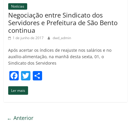
o
til
Notícias
o
h
Negociação entre Sindicato dos
k
ar
Servidores e Prefeitura de São Bento
continua
1 de junho de 2017
dwd_admin
Após acertar os índices de reajuste nos salários e no
auxílio-alimentação, na manhã desta sexta, 01, o
Sindicato dos Servidores
F
T
C
a
w
o
Ler mais
c
itt
m
e
er
p
b
ar
← Anterior
o
til