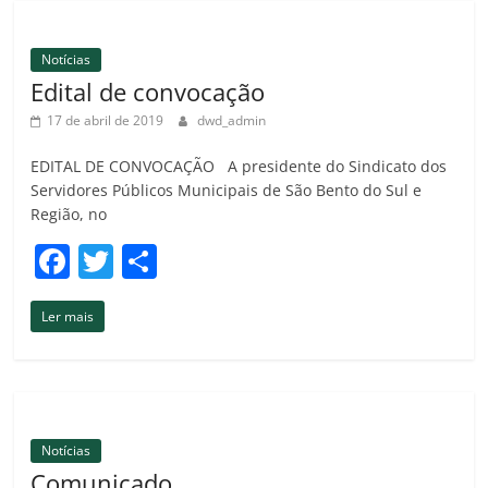
b
ar
o
til
Notícias
o
h
Edital de convocação
k
ar
17 de abril de 2019
dwd_admin
EDITAL DE CONVOCAÇÃO A presidente do Sindicato dos
Servidores Públicos Municipais de São Bento do Sul e
Região, no
F
T
C
a
w
o
Ler mais
c
itt
m
e
er
p
b
ar
o
til
Notícias
o
h
Comunicado