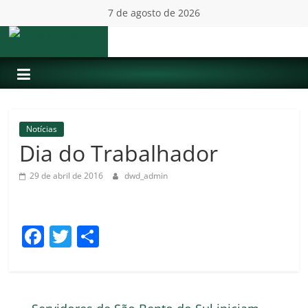
Pular
7 de agosto de 2026
para
o
S.S.P.M.S.B.S.
conteúdo
Notícias
Dia do Trabalhador
29 de abril de 2016
dwd_admin
F
T
C
a
w
o
c
itt
m
e
er
p