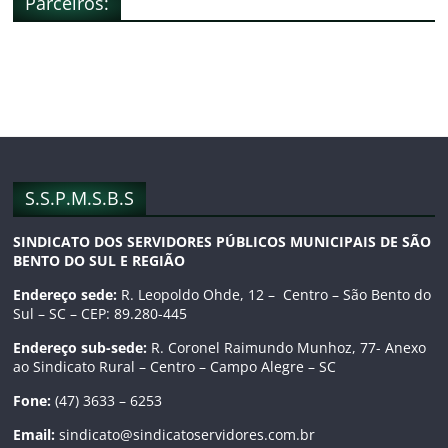
Parceiros:
c
s
u
e
t
T
b
a
u
o
g
b
o
r
e
S.S.P.M.S.B.S
SINDICATO DOS SERVIDORES PÚBLICOS MUNICIPAIS DE SÃO
k
a
C
BENTO DO SUL E REGIÃO
m
h
Endereço sede:
R. Leopoldo Ohde, 12 – Centro – São Bento do
Sul – SC – CEP: 89.280-445
a
Endereço sub-sede:
R. Coronel Raimundo Munhoz, 77- Anexo
ao Sindicato Rural – Centro – Campo Alegre – SC
n
Fone:
(47) 3633 – 6253
n
Email:
sindicato@sindicatoservidores.com.br