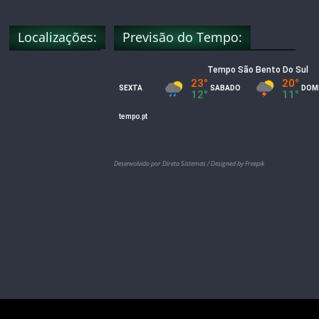
e
Localizações:
Previsão do Tempo:
l
Desenvolvido por Direta Sistemas /
Designed by Freepik