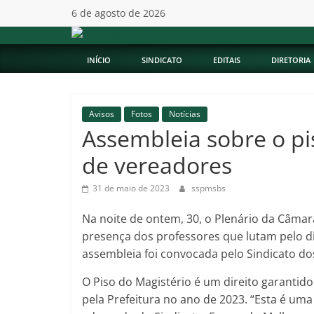
Pular
6 de agosto de 2026
para
S.S.P.M.S.B.S.
o
conteúdo
INÍCIO
SINDICATO
EDITAIS
DIRETORIA
Avisos
Fotos
Notícias
Assembleia sobre o pi
de vereadores
31 de maio de 2023
sspmsbs
Na noite de ontem, 30, o Plenário da Câmar
presença dos professores que lutam pelo di
assembleia foi convocada pelo Sindicato do
O Piso do Magistério é um direito garantid
pela Prefeitura no ano de 2023. “Esta é uma 