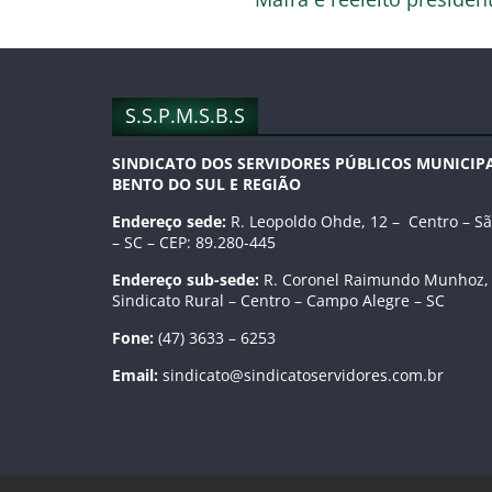
o
til
o
h
k
ar
S.S.P.M.S.B.S
SINDICATO DOS SERVIDORES PÚBLICOS MUNICIPA
BENTO DO SUL E REGIÃO
Endereço sede:
R. Leopoldo Ohde, 12 – Centro – Sã
– SC – CEP: 89.280-445
Endereço sub-sede:
R. Coronel Raimundo Munhoz, 
Sindicato Rural – Centro – Campo Alegre – SC
Fone:
(47) 3633 – 6253
Email:
sindicato@sindicatoservidores.com.br