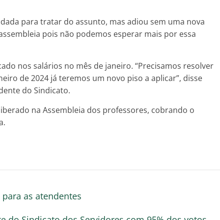
endada para tratar do assunto, mas adiou sem uma nova
a assembleia pois não podemos esperar mais por essa
icado nos salários no mês de janeiro. “Precisamos resolver
eiro de 2024 já teremos um novo piso a aplicar”, disse
dente do Sindicato.
eliberado na Assembleia dos professores, cobrando o
a.
para as atendentes
nte do Sindicato dos Servidores com 95% dos votos
→