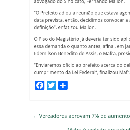
advogado do Sindicato, Fernando Mallon.
“O Prefeito adiou a reunião que estava ag
data prevista, então, decidimos convocar 
definição”, enfatizou Mallon.
O Piso do Magistério já deveria ter sido apl
essa demanda o quanto antes, afinal, em jan
Edemilson Benedito de Assis, o Mafra, presi
“Enviaremos ofício ao prefeito acerca do d
cumprimento da Lei Federal”, finalizou Mafr
F
T
C
a
w
o
c
itt
m
e
er
p
←
Vereadores aprovam 7% de aumento 
b
ar
Mafra é reeleito preside