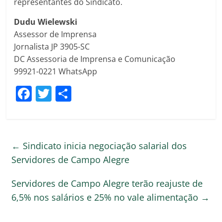
representantes do Sindicato.
Dudu Wielewski
Assessor de Imprensa
Jornalista JP 3905-SC
DC Assessoria de Imprensa e Comunicação
99921-0221 WhatsApp
F
T
C
a
w
o
c
itt
m
e
er
p
←
Sindicato inicia negociação salarial dos
b
ar
Servidores de Campo Alegre
o
til
Servidores de Campo Alegre terão reajuste de
o
h
6,5% nos salários e 25% no vale alimentação
→
k
ar