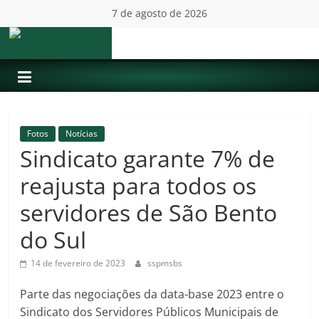
Pular
7 de agosto de 2026
para
o
S.S.P.M.S.B.S.
conteúdo
Fotos
Notícias
Sindicato garante 7% de
reajusta para todos os
servidores de São Bento
do Sul
14 de fevereiro de 2023
sspmsbs
Parte das negociações da data-base 2023 entre o
Sindicato dos Servidores Públicos Municipais de