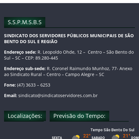
o
g
b
o
r
e
S.S.P.M.S.B.S
SINDICATO DOS SERVIDORES PÚBLICOS MUNICIPAIS DE SÃO
k
a
C
BENTO DO SUL E REGIÃO
m
h
Endereço sede:
R. Leopoldo Ohde, 12 – Centro – São Bento do
Sul – SC – CEP: 89.280-445
a
Endereço sub-sede:
R. Coronel Raimundo Munhoz, 77- Anexo
ao Sindicato Rural – Centro – Campo Alegre – SC
n
Fone:
(47) 3633 – 6253
n
Email:
sindicato@sindicatoservidores.com.br
e
Localizações:
Previsão do Tempo:
l