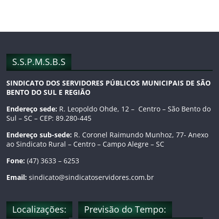
b
a
u
o
g
b
o
r
e
S.S.P.M.S.B.S
SINDICATO DOS SERVIDORES PÚBLICOS MUNICIPAIS DE SÃO
k
a
C
BENTO DO SUL E REGIÃO
m
h
Endereço sede:
R. Leopoldo Ohde, 12 – Centro – São Bento do
Sul – SC – CEP: 89.280-445
a
Endereço sub-sede:
R. Coronel Raimundo Munhoz, 77- Anexo
ao Sindicato Rural – Centro – Campo Alegre – SC
n
Fone:
(47) 3633 – 6253
n
Email:
sindicato@sindicatoservidores.com.br
e
Localizações:
Previsão do Tempo: