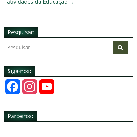
atividades da Educação
→
k
ar
Pesquisar:
Siga-nos:
F
I
Y
a
n
o
Parceiros:
c
s
u
e
t
T