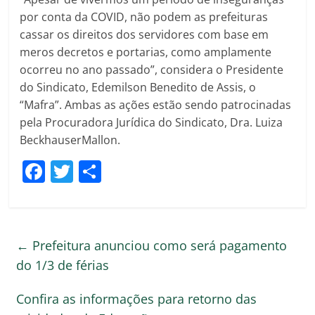
por conta da COVID, não podem as prefeituras
cassar os direitos dos servidores com base em
meros decretos e portarias, como amplamente
ocorreu no ano passado”, considera o Presidente
do Sindicato, Edemilson Benedito de Assis, o
“Mafra”. Ambas as ações estão sendo patrocinadas
pela Procuradora Jurídica do Sindicato, Dra. Luiza
BeckhauserMallon.
F
T
C
a
w
o
c
itt
m
e
er
p
←
Prefeitura anunciou como será pagamento
b
ar
do 1/3 de férias
o
til
Confira as informações para retorno das
o
h