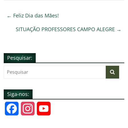
c
itt
m
e
er
p
←
Feliz Dia das Mães!
b
ar
o
til
SITUAÇÃO PROFESSORES CAMPO ALEGRE
→
o
h
k
ar
Pesquisar:
Siga-nos:
F
I
Y
a
n
o