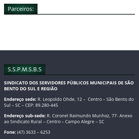
Parceiros:
c
s
u
e
t
T
b
a
u
o
g
b
o
r
e
S.S.P.M.S.B.S
SINDICATO DOS SERVIDORES PÚBLICOS MUNICIPAIS DE SÃO
k
a
C
BENTO DO SUL E REGIÃO
m
h
Endereço sede:
R. Leopoldo Ohde, 12 – Centro – São Bento do
Sul – SC – CEP: 89.280-445
a
Endereço sub-sede:
R. Coronel Raimundo Munhoz, 77- Anexo
ao Sindicato Rural – Centro – Campo Alegre – SC
n
Fone:
(47) 3633 – 6253