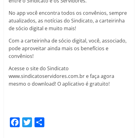
entre o Sindicato e os Servidores.
No app você encontra todos os convênios, sempre
atualizados, as notícias do Sindicato, a carteirinha
de sócio digital e muito mais!
Com a carteirinha de sócio digital, você, associado,
pode aproveitar ainda mais os benefícios e
convênios!
Acesse o site do Sindicato
www.sindicatoservidores.com.br e faça agora
mesmo o download! O aplicativo é gratuito!
F
T
C
a
w
o