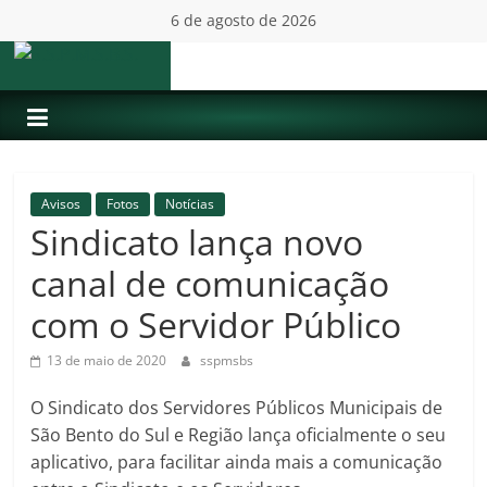
Pular
6 de agosto de 2026
para
o
S.S.P.M.S.B.S.
conteúdo
Avisos
Fotos
Notícias
Sindicato lança novo
canal de comunicação
com o Servidor Público
13 de maio de 2020
sspmsbs
O Sindicato dos Servidores Públicos Municipais de
São Bento do Sul e Região lança oficialmente o seu
aplicativo, para facilitar ainda mais a comunicação