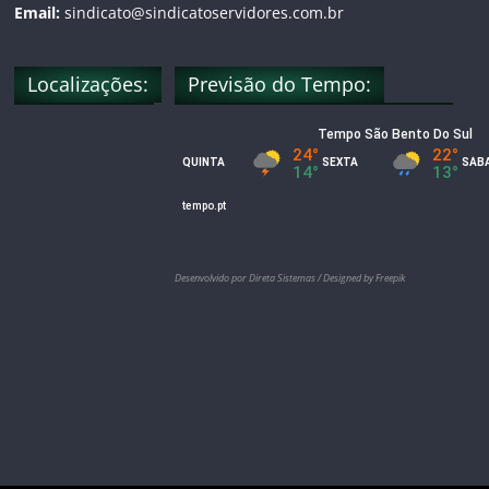
n
Email:
sindicato@sindicatoservidores.com.br
e
Localizações:
Previsão do Tempo:
l
Desenvolvido por Direta Sistemas /
Designed by Freepik