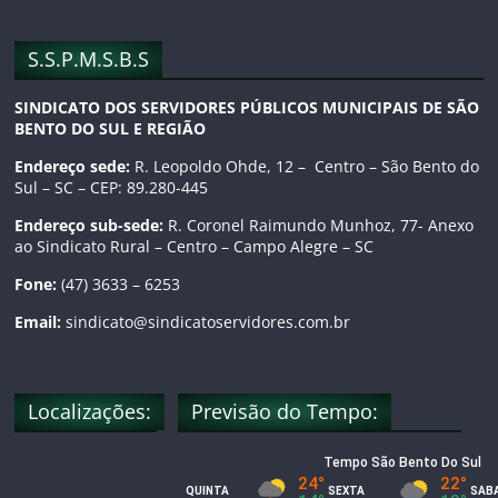
o
r
e
S.S.P.M.S.B.S
k
a
C
SINDICATO DOS SERVIDORES PÚBLICOS MUNICIPAIS DE SÃO
BENTO DO SUL E REGIÃO
m
h
Endereço sede:
R. Leopoldo Ohde, 12 – Centro – São Bento do
Sul – SC – CEP: 89.280-445
a
Endereço sub-sede:
R. Coronel Raimundo Munhoz, 77- Anexo
ao Sindicato Rural – Centro – Campo Alegre – SC
n
Fone:
(47) 3633 – 6253
n
Email:
sindicato@sindicatoservidores.com.br
e
Localizações:
Previsão do Tempo:
l