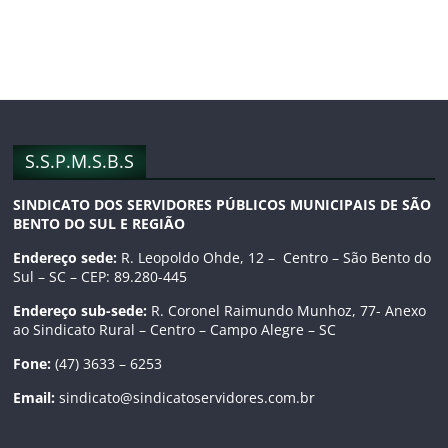
e
t
T
b
a
u
o
g
b
o
r
e
S.S.P.M.S.B.S
k
a
C
SINDICATO DOS SERVIDORES PÚBLICOS MUNICIPAIS DE SÃO
BENTO DO SUL E REGIÃO
m
h
Endereço sede:
R. Leopoldo Ohde, 12 – Centro – São Bento do
Sul – SC – CEP: 89.280-445
a
Endereço sub-sede:
R. Coronel Raimundo Munhoz, 77- Anexo
ao Sindicato Rural – Centro – Campo Alegre – SC
n
Fone:
(47) 3633 – 6253
n
Email:
sindicato@sindicatoservidores.com.br
e