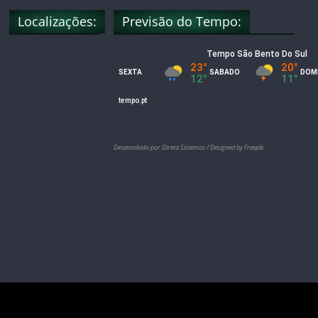
Localizações:
Previsão do Tempo:
l
Desenvolvido por Direta Sistemas /
Designed by Freepik